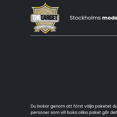
Stockholms
mode
Hem
Prova-på skytte
Våra skytteklu
Du bokar genom att först välja paketet du v
personer som vill boka olika paket går det