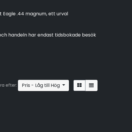
rt Eagle .44 magnum, ett urval
 och handeln har endast tidsbokade besök
Pris - Låg till Hög
ra efter: