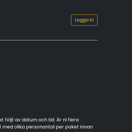
Logga in
0
Kontakta oss
följt av datum och tid. Är ni flera
et) med olika personantal per paket innan