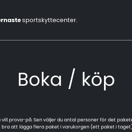
rnaste
sportskyttecenter.
bbar
Våra skjutbanor
Vapenhandel
Konferens
Boka / köp
ill prova-på. Sen väljer du antal personer för det paketet 
 bra att lägga flera paket i varukorgen (ett paket i tag