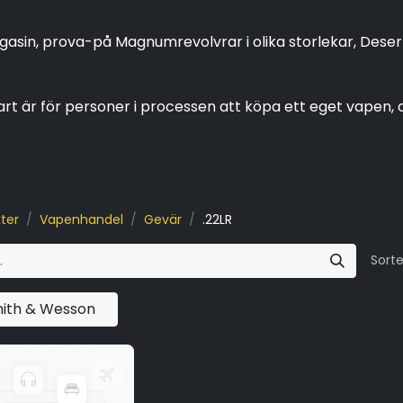
.
magasin, prova-på Magnumrevolvrar i olika storlekar, Dese
t är för personer i processen att köpa ett eget vapen,
ter
Vapenhandel
Gevär
.22LR
Sorte
ith & Wesson