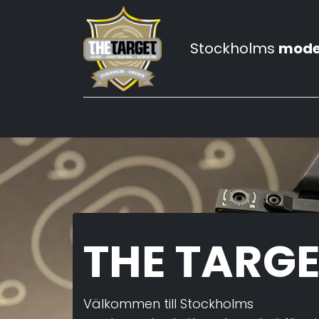
Stockholms
mode
Hem
Prova-på skytte
Våra skytteklu
THE TARG
Välkommen till Stockholms