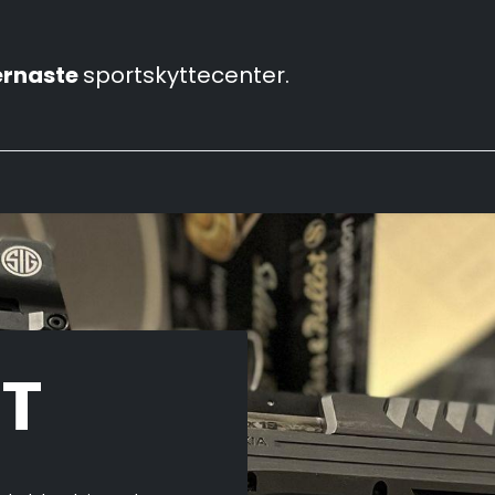
rnaste
sportskyttecenter.
bbar
Våra skjutbanor
Vapenhandel
Konferens
ET