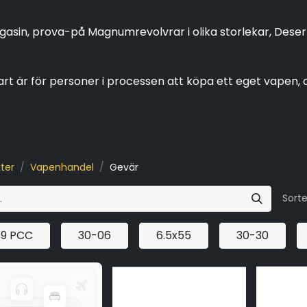
.
magasin, prova-på Magnumrevolvrar i olika storlekar, Dese
t är för personer i processen att köpa ett eget vapen,
ter
Vapenhandel
Gevär
Sorte
19 PCC
30-06
6.5x55
30-30