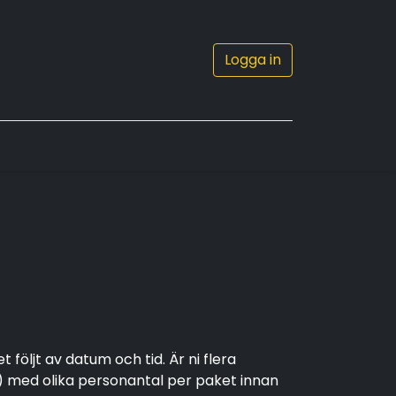
Logga in
0
Kontakta oss
följt av datum och tid. Är ni flera
et) med olika personantal per paket innan