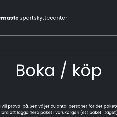
rnaste
sportskyttecenter.
bbar
Våra skjutbanor
Vapenhandel
Konferens
Boka / köp
ill prova-på. Sen väljer du antal personer för det paketet 
 bra att lägga flera paket i varukorgen (ett paket i tag