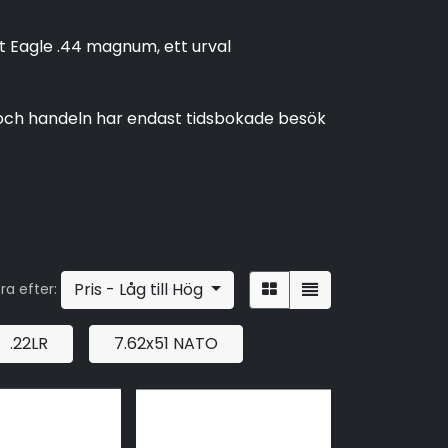
rt Eagle .44 magnum, ett urval
 och handeln har endast tidsbokade besök
Pris - Låg till Hög
ra efter:
.22LR
7.62x51 NATO