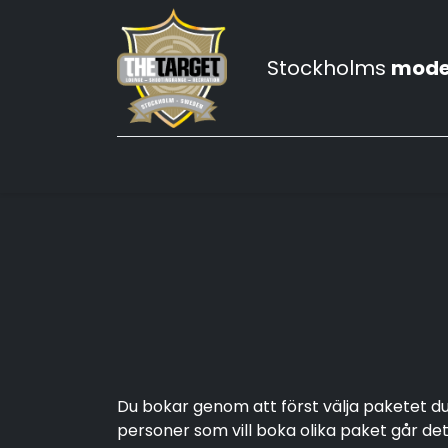
Stockholms
mode
Hem
Prova-på skytte
Våra skytteklu
Du bokar genom att först välja paketet du v
personer som vill boka olika paket går det