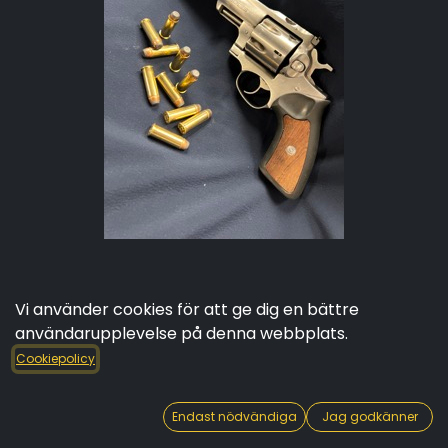
Vi använder cookies för att ge dig en bättre
Ruger Revolver .44
användarupplevelse på denna webbplats.
magnum -per skott
Cookiepolicy
150,00
kr
Moms inkluderad
Endast nödvändiga
Jag godkänner