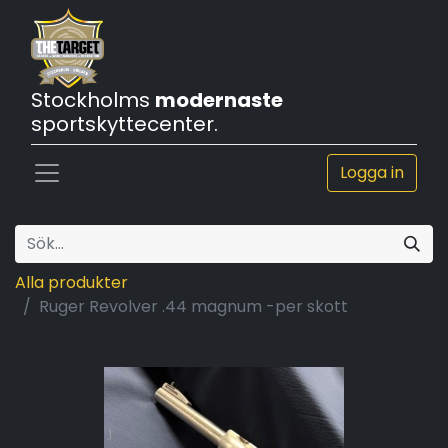
Stockholms
modernaste
sportskyttecenter.
Logga in
Alla produkter
Ruger Revolver .44 magnum -per skott