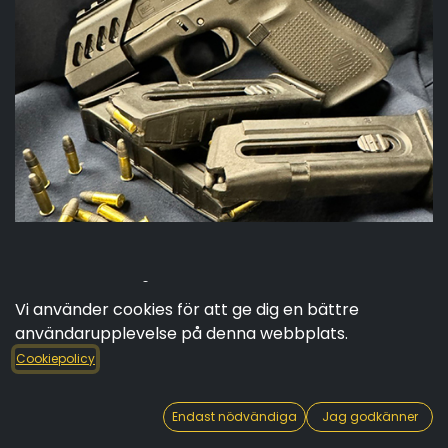
Prova-på Glock44 .22
Vi använder cookies för att ge dig en bättre
pistolpaket
användarupplevelse på denna webbplats.
Cookiepolicy
Prova Glock 44 i .22 kaliber, halvautomatisk pistol
som inte har så mycket rekyl. 3x10 patroner, totalt
30skott. Pistolen är normalt utrustad med
Endast nödvändiga
Jag godkänner
rödpunktsikte. Alternativ med öppna riktmedel finns.