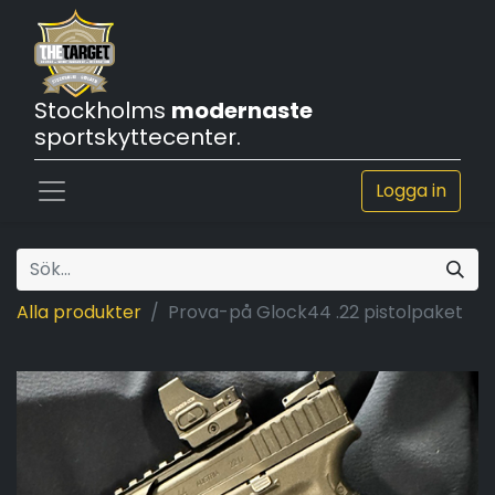
Stockholms
modernaste
sportskyttecenter.
Logga in
Alla produkter
Prova-på Glock44 .22 pistolpaket