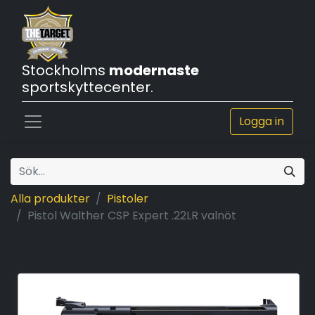
Stockholms
modernaste
sportskyttecenter.
Logga in
Alla produkter
Pistoler
Pistol Walther CSP Expert .22LR valnöt