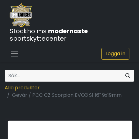
Stockholms
modernaste
sportskyttecenter.
Logga in
Alla produkter
Gevär / PCC CZ Scorpion EVO3 S1 16" 9x19mm