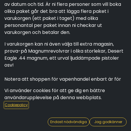
av datum och tid. Är ni flera personer som vill boka
olika paket går det bra att lägga flera paket i
varukorgen (ett paket i taget) med olika
personantal per paket innan ni checkar ut
varukorgen och betalar den.
I varukorgen kan ni även välja till extra magasin,
prova-på Magnumrevolvrar i olika storlekar, Desert
Eagle .44 magnum, ett urval ljuddämpade pistoler
osv!
Notera att shoppen för vapenhandel enbart är för
personer i processen att köpa ett eget vapen, och
Vi använder cookies för att ge dig en bättre
handeln har endast tidsbokade besök för
användarupplevelse på denna webbplats.
närvarande.
Cookiepolicy
Endast nödvändiga
Jag godkänner