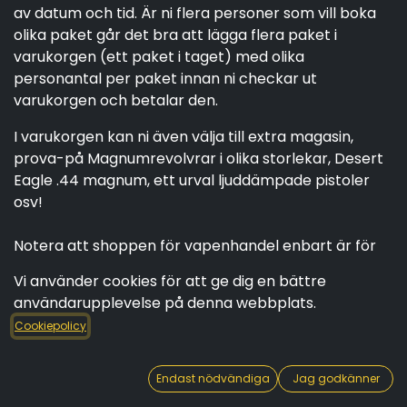
av datum och tid. Är ni flera personer som vill boka
olika paket går det bra att lägga flera paket i
varukorgen (ett paket i taget) med olika
personantal per paket innan ni checkar ut
varukorgen och betalar den.
I varukorgen kan ni även välja till extra magasin,
prova-på Magnumrevolvrar i olika storlekar, Desert
Eagle .44 magnum, ett urval ljuddämpade pistoler
osv!
Notera att shoppen för vapenhandel enbart är för
personer i processen att köpa ett eget vapen, och
Vi använder cookies för att ge dig en bättre
handeln har endast tidsbokade besök för
användarupplevelse på denna webbplats.
närvarande.
Cookiepolicy
Endast nödvändiga
Jag godkänner